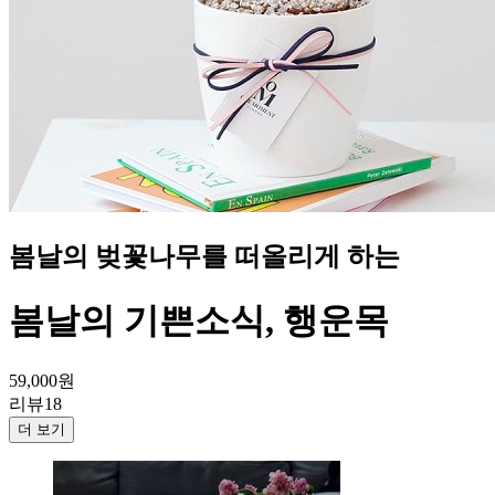
봄날의 벚꽃나무를 떠올리게 하는
봄날의 기쁜소식, 행운목
59,000
원
리뷰
18
더 보기