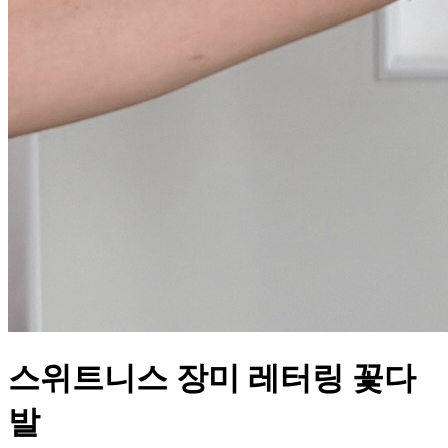
스위트니스 장미 레터링 꽃다
발