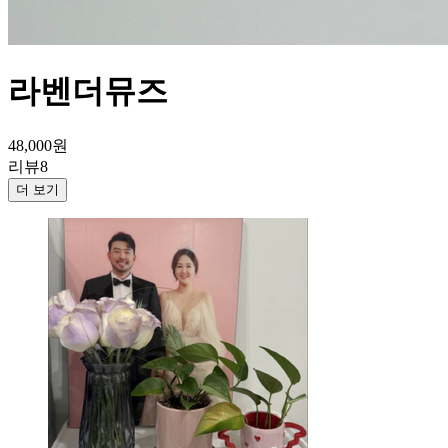
라벤더뮤즈
48,000
원
리뷰
8
더 보기