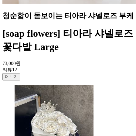
청순함이 돋보이는 티아라 샤넬로즈 부케
[soap flowers] 티아라 샤넬로즈
꽃다발 Large
73,000
원
리뷰
12
더 보기