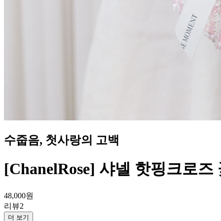
수줍음, 첫사랑의 고백
[ChanelRose] 샤넬 핫핑크로
48,000
원
리뷰
2
더 보기