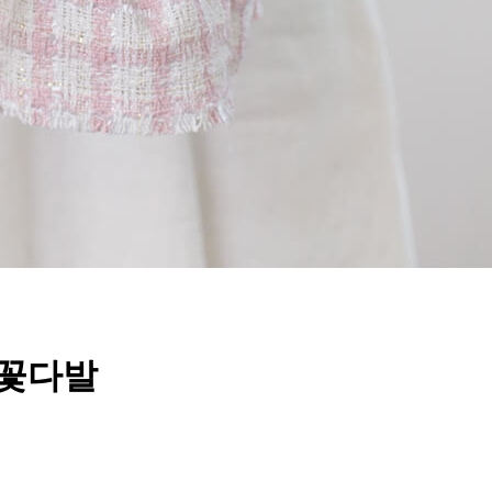
즈 꽃다발