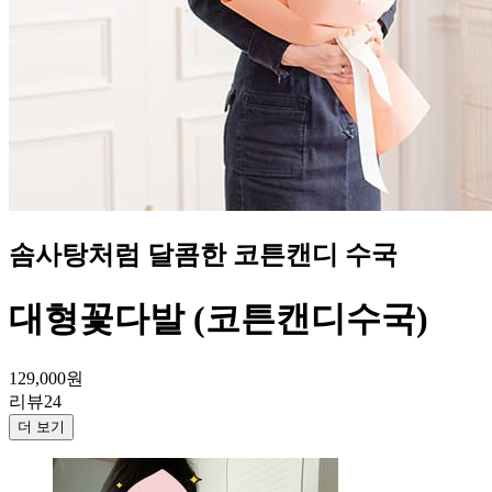
솜사탕처럼 달콤한 코튼캔디 수국
대형꽃다발 (코튼캔디수국)
129,000
원
리뷰
24
더 보기