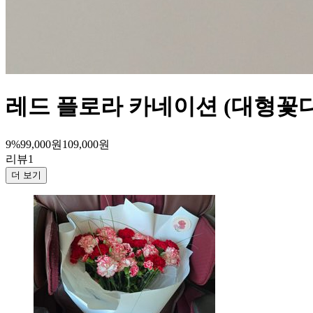
레드 플로라 카네이션 (대형꽃
9%
99,000
원
109,000
원
리뷰
1
더 보기