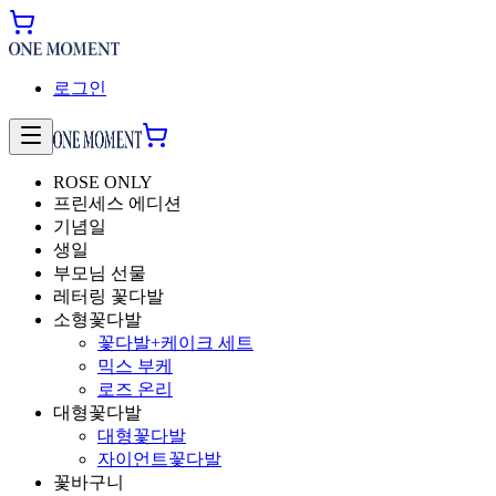
로그인
ROSE ONLY
프린세스 에디션
기념일
생일
부모님 선물
레터링 꽃다발
소형꽃다발
꽃다발+케이크 세트
믹스 부케
로즈 온리
대형꽃다발
대형꽃다발
자이언트꽃다발
꽃바구니